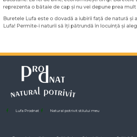
reprezenta o bătaie de cap și nu vei depune prea mult ef
Buretele Lufa este o dovadă a iubirii față de natură și 
Lufa! Permite-i naturii să îți pătrundă în locuință și ale
Lufa Prodnat
Natural potrivit stilului meu