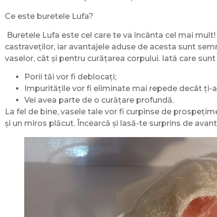
Ce este buretele Lufa?
Buretele Lufa este cel care te va încânta cel mai mult!
castraveților, iar avantajele aduse de acesta sunt semn
vaselor, cât și pentru curățarea corpului. Iată care sun
Porii tăi vor fi deblocați;
Impuritățile vor fi eliminate mai repede decât ți-a
Vei avea parte de o curățare profundă.
La fel de bine, vasele tale vor fi curpinse de prospețim
și un miros plăcut. Încearcă și lasă-te surprins de avant