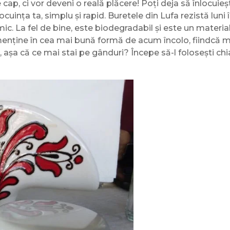
 cap, ci vor deveni o reală plăcere! Poți deja să înlocuieș
uința ta, simplu și rapid. Buretele din Lufa rezistă luni în 
ic. La fel de bine, este biodegradabil și este un materia
 menține în cea mai bună formă de acum încolo, fiindcă m
it, așa că ce mai stai pe gânduri? Începe să-l folosești c