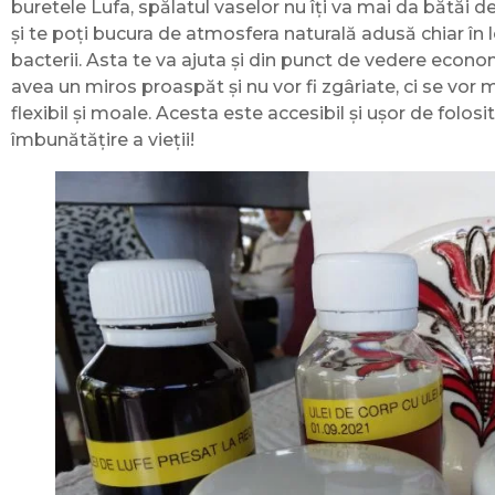
buretele Lufa, spălatul vaselor nu îți va mai da bătăi de
și te poți bucura de atmosfera naturală adusă chiar în loc
bacterii. Asta te va ajuta și din punct de vedere econom
avea un miros proaspăt și nu vor fi zgâriate, ci se vor
flexibil și moale. Acesta este accesibil și ușor de folos
îmbunătățire a vieții!