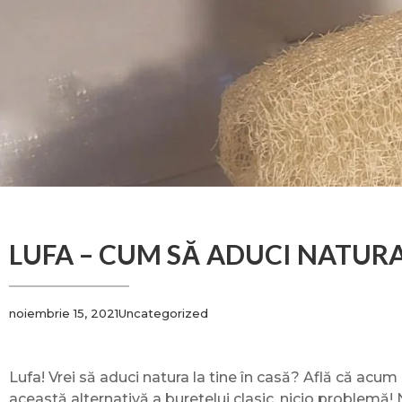
LUFA – CUM SĂ ADUCI NATURA
noiembrie 15, 2021
Uncategorized
Lufa! Vrei să aduci natura la tine în casă? Află că acu
această alternativă a buretelui clasic, nicio problemă! 