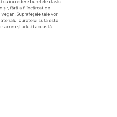
ti cu încredere buretele clasic
șir, fără a fi încărcat de
l vegan. Suprafețele tale vor
aterialul buretelui Lufa este
hiar acum și adu-ți această