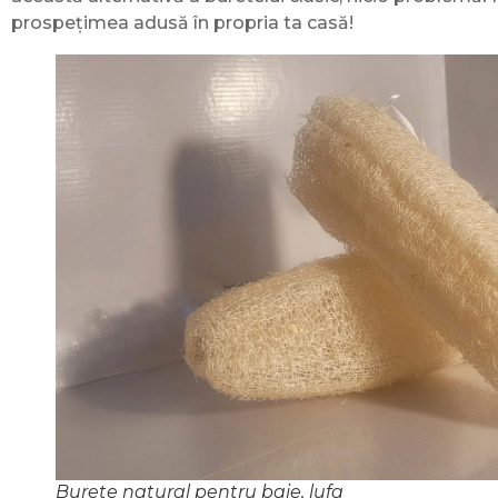
prospețimea adusă în propria ta casă!
Burete natural pentru baie, lufa