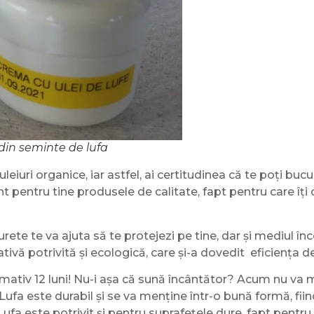
 din seminte de lufa
leiuri organice, iar astfel, ai certitudinea că te poți buc
unt pentru tine produsele de calitate, fapt pentru care îț
urete te va ajuta să te protejezi pe tine, dar și mediul în
ivă potrivită și ecologică, care și-a dovedit eficiența de
mativ 12 luni! Nu-i așa că sună încântător? Acum nu va 
 Lufa este durabil și se va menține într-o bună formă, fiin
ufa este potrivit și pentru suprafețele dure, fapt pentru