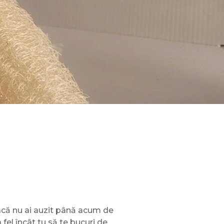
Dacă nu ai auzit până acum de
fel încât tu să te bucuri de