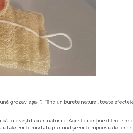
nă grozav, așa-i? Fiind un burete natural, toate efectele 
ea că folosești lucruri naturale. Acesta conține diferite m
le tale vor fi curățate profund și vor fi cuprinse de un m