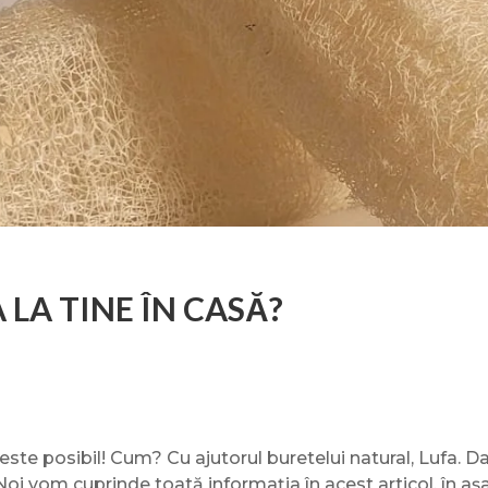
 LA TINE ÎN CASĂ?
m este posibil! Cum? Cu ajutorul buretelui natural, Lufa. 
Noi vom cuprinde toată informația în acest articol, în așa 