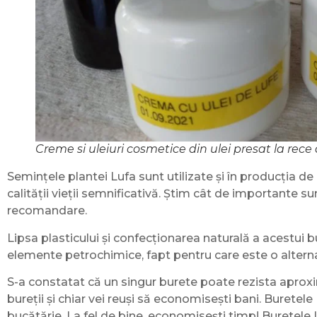
Creme si uleiuri cosmetice din ulei presat la rece
Semințele plantei Lufa sunt utilizate și în producția de u
calității vieții semnificativă. Știm cât de importante s
recomandare.
Lipsa plasticului și confecționarea naturală a acestui b
elemente petrochimice, fapt pentru care este o alternat
S-a constatat că un singur burete poate rezista aproxi
bureții și chiar vei reuși să economisești bani. Buretele
bucătărie. La fel de bine, economisești timp! Buretele L