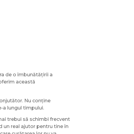
ura de o îmbunătățirii a
i oferim această
conjutător. Nu conține
-a lungul timpului.
mai trebui să schimbi frecvent
d un real ajutor pentru tine în
 care curățarea lor nu va