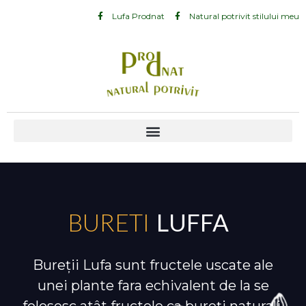
Lufa Prodnat
Natural potrivit stilului meu
BURETI
LUFFA
Bureții Lufa sunt fructele uscate ale
unei plante fara echivalent de la se