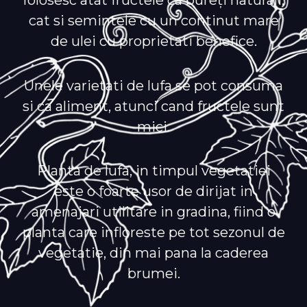
folosesc atât fructele ca bureți naturali,
cat si semintele cu un continut mare
de ulei cu proprietati benefice.
Unele varietati de lufa se pot consuma
si ca aliment, atunci cand fructele sunt
mici.
Planta de lufa, in timpul vegetatiei
este o foarte usor de dirijat in
amenajari utilitare in gradina, fiind o
planta care infloreste pe tot sezonul de
vegetatie, din mai pana la caderea
brumei.