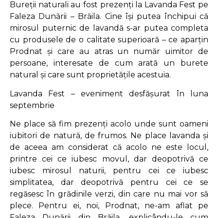
Bureții naturali au fost prezenți la Lavanda Fest pe
Faleza Dunării – Brăila. Cine își putea închipui că
mirosul puternic de lavandă s-ar putea completa
cu produsele de o calitate superioară – ce aparțin
Prodnat și care au atras un număr uimitor de
persoane, interesate de cum arată un burete
natural și care sunt proprietățile acestuia.
Lavanda Fest – eveniment desfășurat în luna
septembrie
Ne place să fim prezenți acolo unde sunt oameni
iubitori de natură, de frumos. Ne place lavanda și
de aceea am considerat că acolo ne este locul,
printre cei ce iubesc movul, dar deopotrivă ce
iubesc mirosul naturii, pentru cei ce iubesc
simplitatea, dar deopotrivă pentru cei ce se
regăsesc în grădinile verzi, din care nu mai vor să
plece. Pentru ei, noi, Prodnat, ne-am aflat pe
Faleza Dunării din Brăila, explicându-le cum