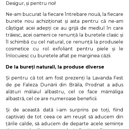
Desigur, și pentru noi!
Ne-am bucurat la fiecare întrebare nouă, la fiecare
burete nou achiziționat și asta pentru că ne-am
câștigat acei adepți ce au grijă de mediul în care
trăiesc, acei oameni ce renunță la buretele clasic și
îl schimbă cu cel natural, ce renunță la produsele
cosmetice cu rol exfoliant pentru piele și le
înlocuiesc cu buretele aflat pe marginea căzii.
De la bureți naturali, la produse diverse
Și pentru că tot am fost prezenți la Lavanda Fest
de pe Faleza Dunării din Brăila, Prodnat a adus
alături mălaiul albastru, cel ce face mămăliga
albastră, cel ce are numeroase beneficii.
Și de această dată i-am surprins pe toți, fiind
captivați de tot ceea ce am reușit să aducem din
țările calde, să aducem de departe acele semințe