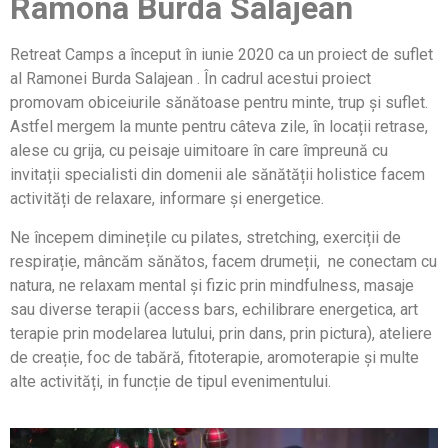
Ramona Burda Salajean
Retreat Camps a început în iunie 2020 ca un proiect de suflet
al Ramonei Burda Salajean . În cadrul acestui proiect
promovam obiceiurile sănătoase pentru minte, trup și suflet.
Astfel mergem la munte pentru câteva zile, în locații retrase,
alese cu grija, cu peisaje uimitoare în care împreună cu
invitații specialisti din domenii ale sănătății holistice facem
activități de relaxare, informare și energetice.
Ne începem diminețile cu pilates, stretching, exerciții de
respirație, mâncăm sănătos, facem drumeții, ne conectam cu
natura, ne relaxam mental și fizic prin mindfulness, masaje
sau diverse terapii (access bars, echilibrare energetica, art
terapie prin modelarea lutului, prin dans, prin pictura), ateliere
de creație, foc de tabără, fitoterapie, aromoterapie și multe
alte activități, in funcție de tipul evenimentului.