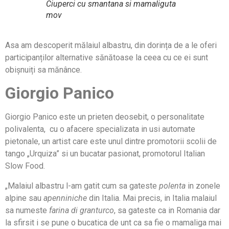
Ciuperci cu smantana si mamaliguta
mov
Asa am descoperit mălaiul albastru, din dorința de a le oferi
participanților alternative sănătoase la ceea cu ce ei sunt
obișnuiți sa mănânce.
Giorgio Panico
Giorgio Panico este un prieten deosebit, o personalitate
polivalenta, cu o afacere specializata in usi automate
pietonale, un artist care este unul dintre promotorii scolii de
tango „Urquiza” si un bucatar pasionat, promotorul Italian
Slow Food.
„Malaiul albastru l-am gatit cum sa gateste
polenta
in zonele
alpine sau
apenniniche
din Italia. Mai precis, in Italia malaiul
sa numeste
farina di granturco
, sa gateste ca in Romania dar
la sfirsit i se pune o bucatica de unt ca sa fie o mamaliga mai