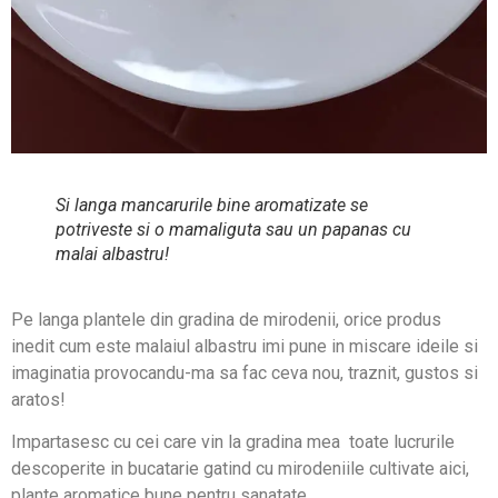
Si langa mancarurile bine aromatizate se
potriveste si o mamaliguta sau un papanas cu
malai albastru!
Pe langa plantele din gradina de mirodenii, orice produs
inedit cum este malaiul albastru imi pune in miscare ideile si
imaginatia provocandu-ma sa fac ceva nou, traznit, gustos si
aratos!
Impartasesc cu cei care vin la gradina mea toate lucrurile
descoperite in bucatarie gatind cu mirodeniile cultivate aici,
plante aromatice bune pentru sanatate.