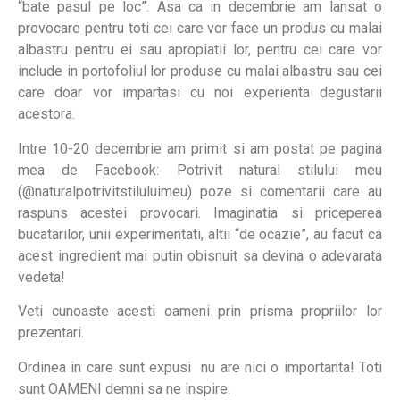
“bate pasul pe loc”. Asa ca in decembrie am lansat o
provocare pentru toti cei care vor face un produs cu malai
albastru pentru ei sau apropiatii lor, pentru cei care vor
include in portofoliul lor produse cu malai albastru sau cei
care doar vor impartasi cu noi experienta degustarii
acestora.
Intre 10-20 decembrie am primit si am postat pe pagina
mea de Facebook: Potrivit natural stilului meu
(@naturalpotrivitstiluluimeu) poze si comentarii care au
raspuns acestei provocari. Imaginatia si priceperea
bucatarilor, unii experimentati, altii “de ocazie”, au facut ca
acest ingredient mai putin obisnuit sa devina o adevarata
vedeta!
Veti cunoaste acesti oameni prin prisma propriilor lor
prezentari.
Ordinea in care sunt expusi nu are nici o importanta! Toti
sunt OAMENI demni sa ne inspire.