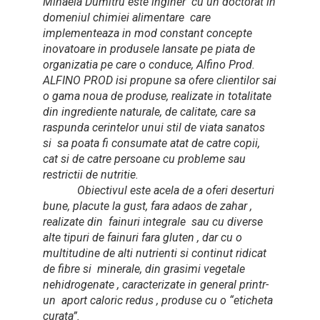
Mihaela Dumitru este inginer cu un doctorat in
domeniul chimiei alimentare care
implementeaza in mod constant concepte
inovatoare in produsele lansate pe piata de
organizatia pe care o conduce, Alfino Prod.
ALFINO PROD isi propune sa ofere clientilor sai
o gama noua de produse, realizate in totalitate
din ingrediente naturale, de calitate, care sa
raspunda cerintelor unui stil de viata sanatos
si sa poata fi consumate atat de catre copii,
cat si de catre persoane cu probleme sau
restrictii de nutritie.
Obiectivul este acela de a oferi deserturi
bune, placute la gust, fara adaos de zahar ,
realizate din fainuri integrale sau cu diverse
alte tipuri de fainuri fara gluten , dar cu o
multitudine de alti nutrienti si continut ridicat
de fibre si minerale, din grasimi vegetale
nehidrogenate , caracterizate in general printr-
un aport caloric redus , produse cu o “eticheta
curata”.