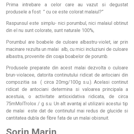
Prima intrebare a celor care au vazut si degustat
produsele a fost ” cu ce este colorat malaiul?”
Raspunsul este simplu- nici porumbul, nici malaiul obtinut
din el nu sunt colorate, sunt naturale 100%,
Porumbul are boabele de culoare albastru-violet, iar prin
macinare rezulta un malai alb, cu mici incluziuni de culoare
albastra, provenite din coaja boabelor de porumb.
Produsele preparate din acest malai dezvolta o culoare
brun-violacee, datorita continutului ridicat de antociani din
compozitia sa ( circa 20mg/100g s.u.). Acelasi continut
ridicat de antociani determina si valoarea principala a
acestuia, o activitate antioxidativa ridicata, de circa
75mMolTrolox / g s.u. Un alt avantaj al utilizarii acestui tip
de malai este dat de continutul mai redus de glucide si
cantitatea dubla de fibre fata de un malai obisnuit.
Sorin Marin