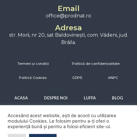
Email
office@prodnat.ro
Adresa
str. Morii, nr 20, sat Baldovinești, com. Vădeni, jud.
Brăila.
Termeni și condiții
Politică de confidențialitate
Politică Cookies
GDPR
ANPC
ACASA
DESPRE NOI
LUFFA
BLOG
CONTACT
Accesând acest website, ești de acord cu utilizarea
modulului Cookies. Le folosim pentru a-ți oferi o
experiență bună și pentru a folosi eficient site-ul.
Copyright © 2026 MINIFARI. Toate drepturile rezervate.